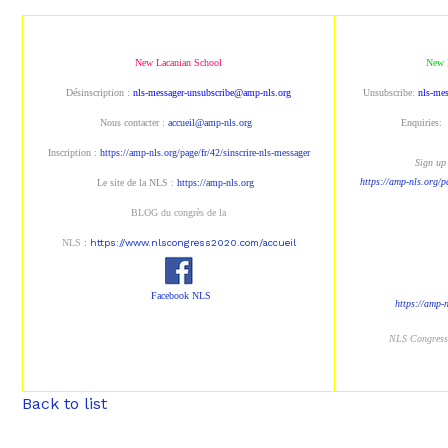
New Lacanian School
New 
Désinscription :
nls-messager-unsubscribe@amp-nls.org
Unsubscribe:
nls-me
Nous contacter :
accueil@amp-nls.org
Enquiries:
Inscription :
https://amp-nls.org/page/fr/42/sinscrire-nls-messager
Sign up 
https://amp-nls.org/p
Le site de la NLS :
https://amp-nls.org
BLOG du congrès de la
NLS
:
https://www.nlscongress2020.com/accueil
Facebook NLS
https://amp-
NLS Congres
Back to list