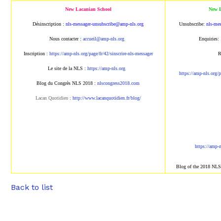
New Lacanian School
New L
Désinscription :
nls-messager-unsubscribe@amp
-nls.org
Unsubscribe:
nls-me
Nous contacter :
accueil@amp-nls.org
Enquiries:
Inscription :
https://amp-nls.org/page/
fr/42/sinscrire-nls-messager
R
Le site de la NLS :
https://amp-nls.org
https://amp-nls.org/
Blog du Congrès NLS 2018 :
nlscongress2018.com
Lacan Quotidien
:
http://www.lacanqu
otidien.fr/blog/
https://amp-
Blog of the 2018 NL
Back to list