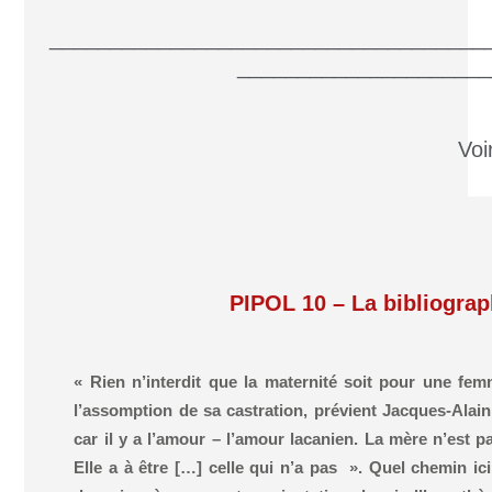
____________________________________
_____________________
Voi
PIPOL 10 – La bibliograp
« Rien n’interdit que la maternité soit pour une fem
l’assomption de sa castration, prévient Jacques-Alain M
car il y a l’amour – l’amour lacanien. La mère n’est p
Elle a à être […] celle qui n’a pas ». Quel chemin ic