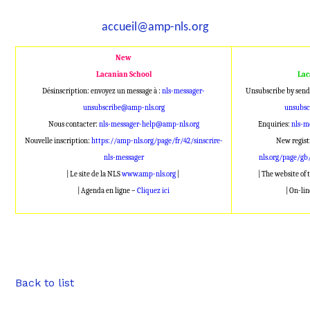
accueil@amp-nls.org
New
Lacanian School
Lac
Désinscription: envoyez un message à :
nls-messager-
Unsubscribe by send
unsubscribe@amp-nls.org
unsubsc
Nous contacter:
nls-messager-help@amp-nls.org
Enquiries:
nls-m
Nouvelle inscription:
https://amp-nls.org/page/fr/42/sinscrire-
New regist
nls-messager
nls.org/page/gb
| Le site de la NLS
www.amp-nls.org
|
| The website of
| Agenda en ligne –
Cliquez ici
| On-li
Back to list