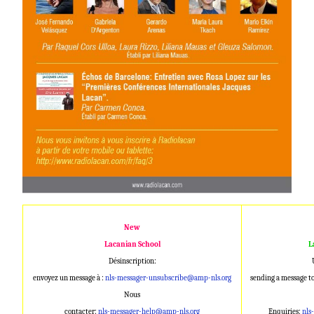
New
Lacanian School
L
Désinscription:
envoyez un message à :
nls-messager-unsubscribe@amp-nls.org
sending a message to
Nous
contacter:
nls-messager-help@amp-nls.org
Enquiries:
nls