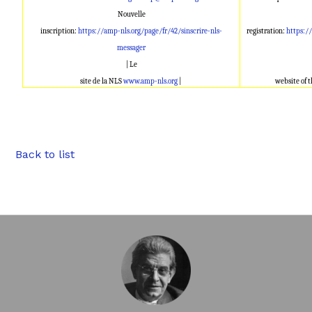
Nouvelle
inscription:
https://amp-nls.org/page/fr/42/sinscrire-nls-
registration:
https:/
messager
| Le
site de la NLS
www.amp-nls.org
|
website of 
Back to list