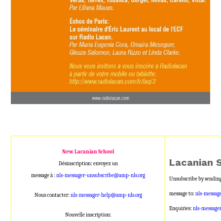
New Lacanian School
Lacanian 
Désinscription: envoyez un
message à :
nls-messager-unsubscribe@amp-nls.org
Unsubscribe by sending
message to:
nls-messag
Nous contacter:
nls-messager-help@amp-nls.org
Enquiries:
nls-message
Nouvelle inscription: