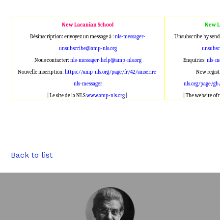
New Lacanian School
New L
Désinscription: envoyez un message à :
nls-messager-
Unsubscribe by send
unsubscribe@amp-nls.org
unsubsc
Nous contacter:
nls-messager-help@amp-nls.org
Enquiries:
nls-m
Nouvelle inscription:
https://amp-nls.org/page/fr/42/sinscrire-
New regist
nls-messager
nls.org/page/gb
| Le site de la NLS
www.amp-nls.org
|
| The website of
Back to list