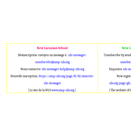
New Lacanian School
New L
Désinscription: envoyez un message à :
nls-messager-
Unsubscribe by send
unsubscribe@amp-nls.org
unsubsc
Nous contacter:
nls-messager-help@amp-nls.org
Enquiries:
nls-m
Nouvelle inscription:
https://amp-nls.org/page/fr/42/sinscrire-
New regist
nls-messager
nls.org/page/gb
| Le site de la NLS
www.amp-nls.org
|
| The website of