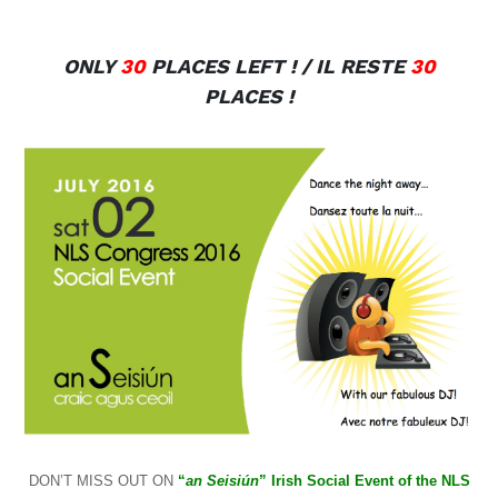
ONLY
30
PLACES LEFT ! / IL RESTE
30
PLACES !
DON’T MISS OUT ON
“
an Seisiún
” Irish Social Event of the NLS