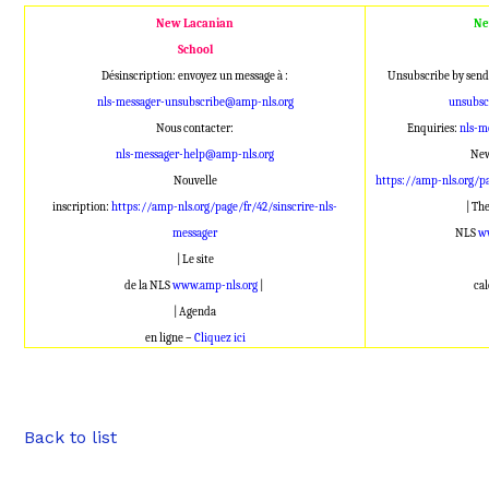
New Lacanian
Ne
School
Désinscription: envoyez un message à :
Unsubscribe by send
nls-messager-unsubscribe@amp-nls.org
unsubsc
Nous contacter:
Enquiries:
nls-m
nls-messager-help@amp-nls.org
New
Nouvelle
https://amp-nls.org/p
inscription:
https://amp-nls.org/page/fr/42/sinscrire-nls-
| Th
messager
NLS
w
| Le site
de la NLS
www.amp-nls.org
|
ca
| Agenda
en ligne –
Cliquez ici
Back to list