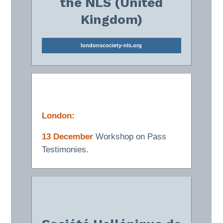
the NLS (United
Kingdom)
londonscociety-nls.org
London:
13 December
Workshop on Pass
Testimonies.