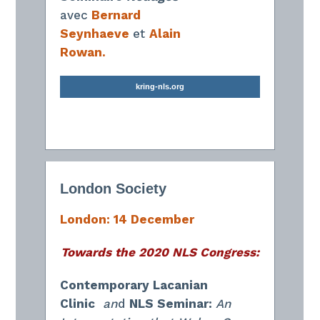
avec
Bernard
Seynhaeve
et
Alain
Rowan.
kring-nls.org
London Society
London: 14 December
Towards the 2020 NLS Congress:
Contemporary Lacanian
Clinic
an
d
NLS Seminar:
An