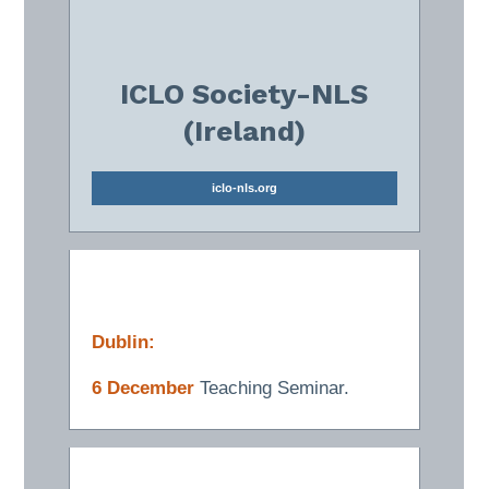
ICLO Society-NLS
(Ireland)
iclo-nls.org
Dublin:
6 December
Teaching Seminar.