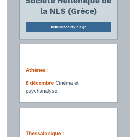
Société Hellénique de
la NLS (Grèce)
hellenicsociety-nls.gr
Athènes :
8 décembre
Cinéma et
psychanalyse.
Thessalonique :