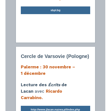
sbpl.bg
Cercle de Varsovie (Pologne)
Palerme :
30 novembre –
1
décembre
Lecture des
Écrits
de
Lacan
avec
Ricardo
Carrabino.
http://www.jlacan.nazwa.pl/index.php