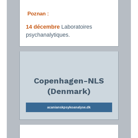
Poznan :
14 dé
cembre
Laboratoires
psychanalytiques.
Copenhagen-NLS
(Denmark)
acanianskpsykoanalyse.dk