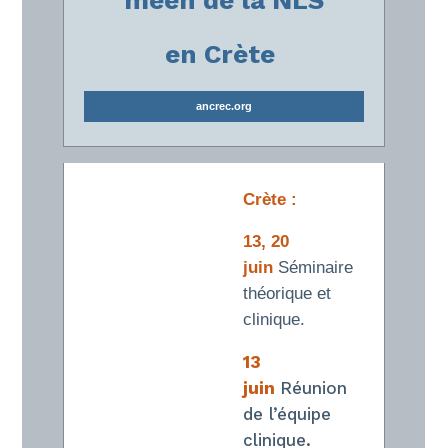
meen de la NLS
en Crète
ancrec.org
Crète :
13, 20
juin
Séminaire
théorique et
clinique.
13
juin
Réunion
de l’équipe
clinique.