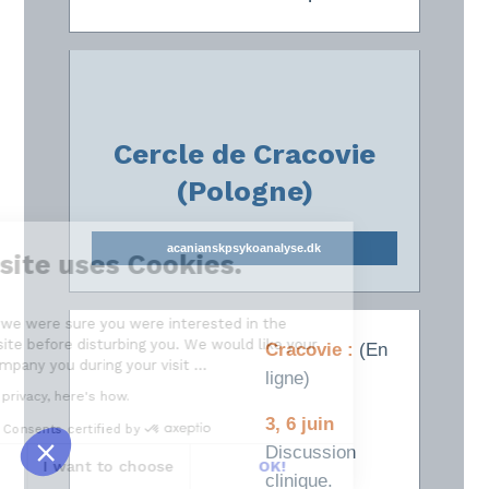
Cercle de Cracovie
(Pologne)
acanianskpsykoanalyse.dk
Our website uses Cookies.
We waited until we were sure you were interested in the
content on the site before disturbing you. We would like your
Cracovie :
(En
consent to accompany you during your visit ...
ligne)
We respect your privacy, here's how.
3, 6 juin
Consents certified by
Discussion
No, thanks
I want to choose
OK!
clinique.