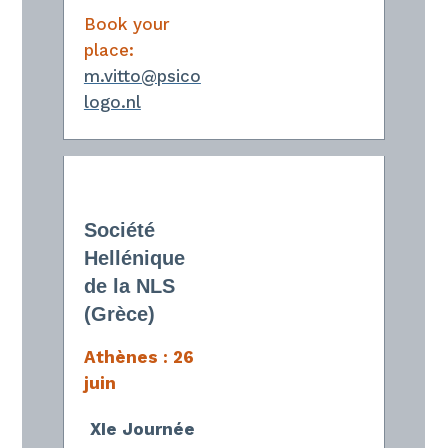
Book your
place:
m.vitto@psico
logo.nl
Société
Hellénique
de la NLS
(Grèce)
Athènes : 26
juin
XIe Journée