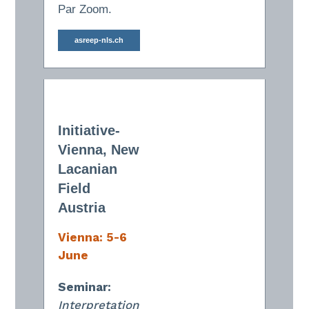
Par Zoom.
asreep-nls.ch
Initiative-
Vienna, New
Lacanian
Field
Austria
Vienna: 5-6
June
Seminar
:
Interpretation