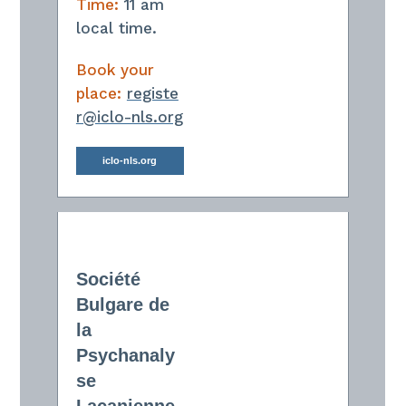
Time:
11 am
local time.
Book your
place:
registe
r@iclo-nls.org
iclo-nls.org
Société
Bulgare de
la
Psychanaly
se