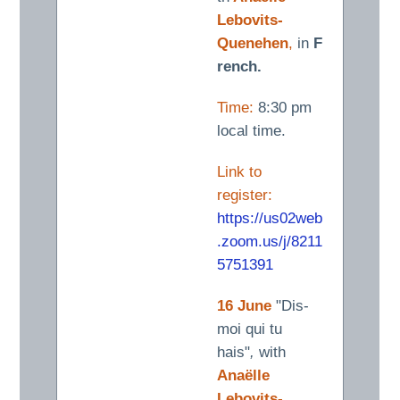
Lebovits-
Quenehen
,
in
F
rench.
Time:
8:30 pm
local time.
Link to
register:
https://us02web
.zoom.us/j/8211
5751391
16 June
"Dis-
moi qui tu
hais"
,
with
Anaëlle
Lebovits-