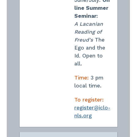
June/July
:
On
line Summer
Seminar:
A
Lacanian
Reading of
Freud's
The
Ego and the
Id
.
Open to
all.
Time:
3 pm
local time.
To register:
register@iclo-
nls.org