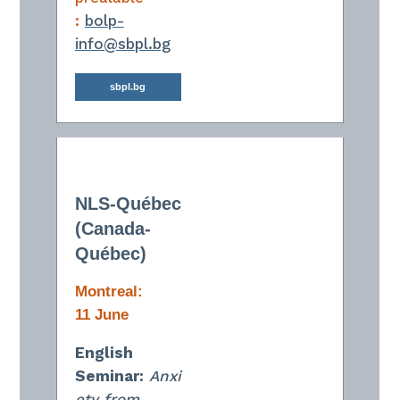
:
bolp-
info@sbpl.bg
sbpl.bg
NLS-Québec
(Canada-
Québec)
Montreal:
11 June
English
Seminar:
Anxi
ety from