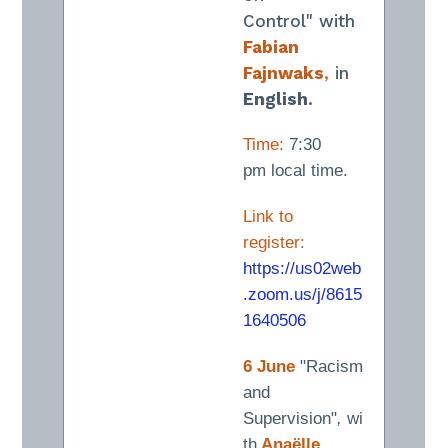
Control" with
Fabian
Fajnwaks
,
in
English
.
Time:
7:30
pm local time.
Link to
register:
https://us02web
.zoom.us/j/8615
1640506
6 June
"Racism
and
Supervision"
,
wi
th
Anaëlle