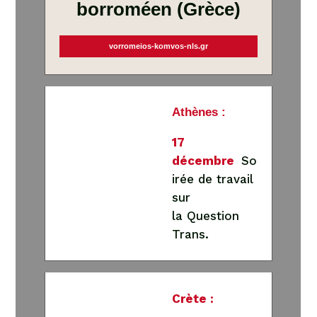
borroméen (Grèce)
vorromeios-komvos-nls.gr
Athènes :
17
décembre
So
irée de travail
sur
la Question
Trans.
Crète :