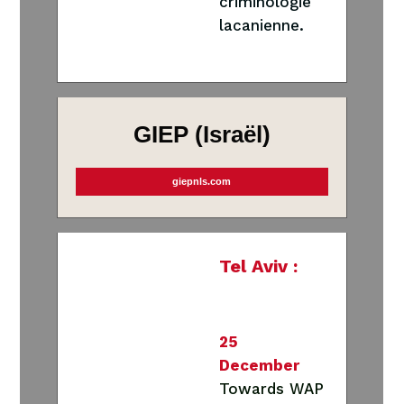
criminologie
lacanienne
.
GIEP (Israël)
giepnls.com
Tel Aviv :
25
December
Towards WAP