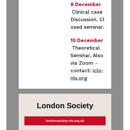
8 December
Clinical case
Discussion. Cl
osed seminar.
10 December
Theoretical
Seminar. Also
via Zoom
–
contact:
iclo-
nls.org
London Society
londonsociety-nls.org.uk