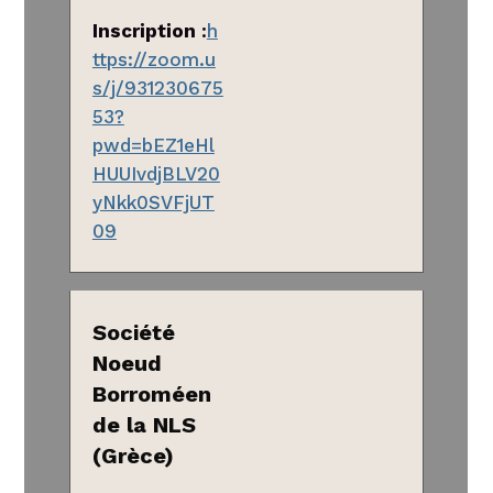
Inscription
:
h
ttps://zoom.u
s/j/931230675
53?
pwd=bEZ1eHl
HUUIvdjBLV20
yNkk0SVFjUT
09
Société
Noeud
Borroméen
de la NLS
(Grèce)