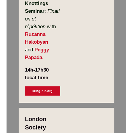
Knottings
Seminar
:
Fixati
on et
répétition
with
Ruzanna
Hakobyan
and
Peggy
Papada.
14h-17h30
local time
kring-nls.org
London
Society