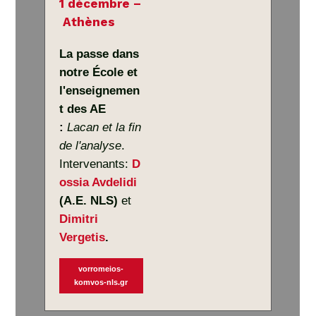
1 décembre –
Athènes
La passe dans
notre École et
l'enseignemen
t des AE
:
Lacan et la fin
de l'analyse
.
Intervenants:
D
ossia Avdelidi
(A.E. NLS)
et
Dimitri
Vergetis
.
vorromeios-
komvos-nls.gr