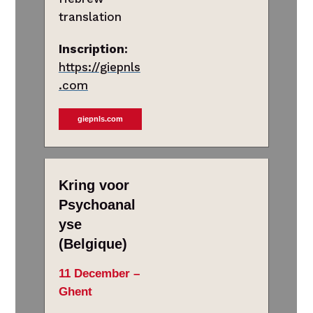
translation
Inscription:
https://giepnls
.com
giepnls.com
Kring voor
Psychoanal
yse
(Belgique)
11 December –
Ghent