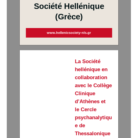
Société Hellénique
(Grèce)
www.hellenicsociety-nls.gr
La Société
hellénique en
collaboration
avec le Collège
Clinique
d’Athènes et
le Cercle
psychanalytiqu
e de
Thessalonique