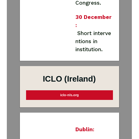
Congress.
30 December
:
Short interve
ntions in
institution.
ICLO (Ireland)
iclo-nls.org
Dublin: