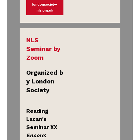
londonsociety-
nls.org.uk
NLS
Seminar by
Zoom
Organized b
y London
Society
Reading
Lacan's
Seminar XX
Encore
: