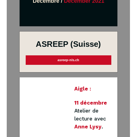
Décembre /
December
2021
ASREEP (Suisse)
asreep-nls.ch
Aigle :
11
décembre
Atelier de
lecture avec
Anne Lysy
.