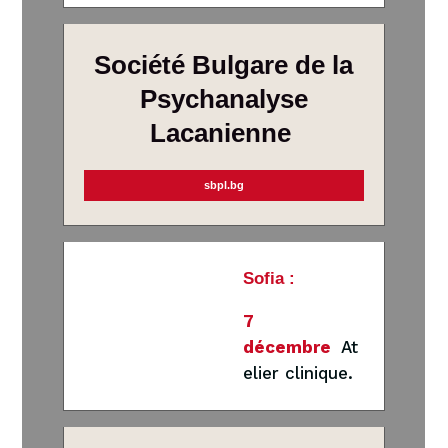
Société Bulgare
de la
Psychanalyse
Lacanienne
sbpl.bg
Sofia :
7
décembre
At
elier clinique.