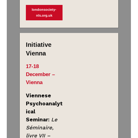
londonsociety-
nls.org.uk
Initiative
Vienna
17-18
December –
Vienna
Viennese
Psychoanalyt
ical
Seminar:
Le
Séminaire,
livre VII –