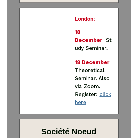
London:
18
December
St
udy Seminar.
18 December
Theoretical
Seminar. Also
via Zoom.
Register:
click
here
Société Noeud