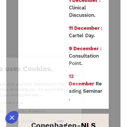
1 December :
Clinical
Discussion.
11 December :
Cartel Day.
9 December :
Consultation
Point.
Our website uses Cookies.
12
December
Re
We waited until we were sure you were interested in the
content on the site before disturbing you. We would like your
ading Seminar
consent to accompany you during your visit ...
.
We respect your privacy, here's how.
Consents certified by
No, thanks
I want to choose
OK!
Copenhagen-NLS