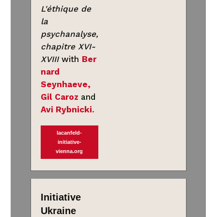
L'éthique de
la
psychanalyse,
chapitre XVI-
XVIII
with
Ber
nard
Seynhaeve,
Gil Caroz
and
Avi Rybnicki
.
lacanfeld-
initiative-
vienna.org
Initiative
Ukraine