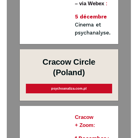
– via Webex
:
5 décembre
Cinema et
psychanalyse.
Cracow Circle
(Poland)
psychoanaliza.com.pl
Cracow
+ Zoom: