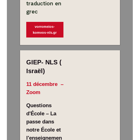
traduction en
grec
vorromeios-
komvos-nls.gr
GIEP- NLS (
Israël)
11 décembre –
Zoom
Questions
d'École – La
passe dans
notre École et
l'enseignemen