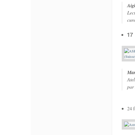
Aig
Lec
cur
17
Mar
Ate
par
24 f