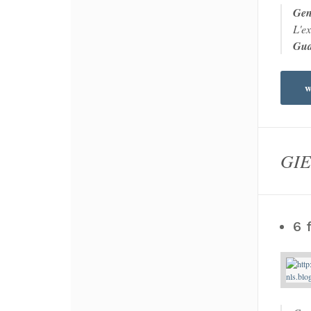
Gen
L'ex
Gua
w
GIE
6 