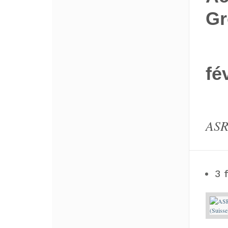
Gr
fé
ASR
3 