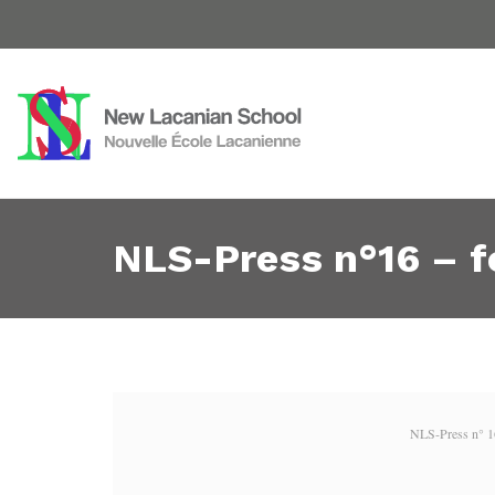
NLS-Press n°16 – fé
NLS-Press n° 16