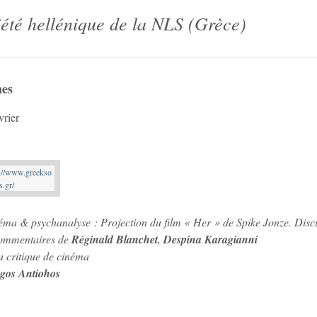
été hellénique de la NLS (Grèce)
nes
vrier
éma & psychanalyse : Projection du film « Her » de Spike Jonze. Disc
commentaires de
Réginald Blanchet
,
Despina Karagianni
u critique de cinéma
gos Antiohos