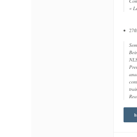
Con
« Le
27t
Sem
Bei
NLS
Pre
anal
cont
trai
Real
h