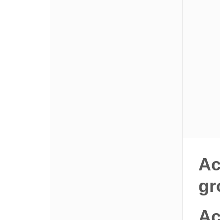
Ac
gr
Ac