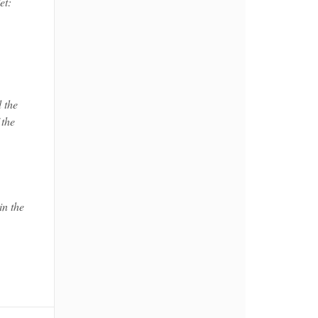
et:
 the
 the
in the