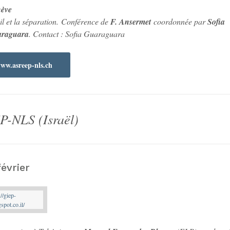
ève
il et la séparation. Conférence de
F. Ansermet
coordonnée par
Sofia
raguara
. Contact : Sofia Guaraguara
ww.asreep-nls.ch
P-NLS (Israël)
février