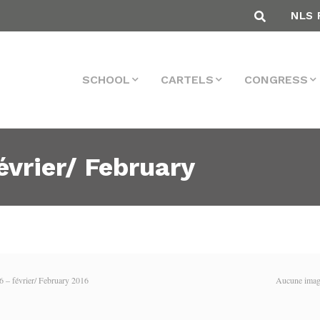
NLS 
SCHOOL
CARTELS
CONGRESS
vrier/ February
 – février/ February 2016
Aucune ima