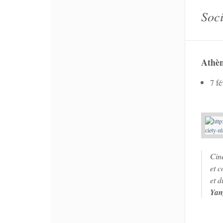
Soci
Athè
7 fé
Cin
et 
et d
Yan