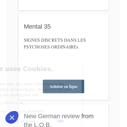
Mental 35
SIGNES DISCRETS DANS LES
PSYCHOSES ORDINAIREs
Our website uses Cookies.
We waited until we were sure you were interested in the
Acheter en ligne
content on the site before disturbing you. We would like your
consent to accompany you during your visit ...
We respect your privacy, here's how.
Consents certified by
New German review from
No, thanks
I want to choose
OK!
the L.O.B.