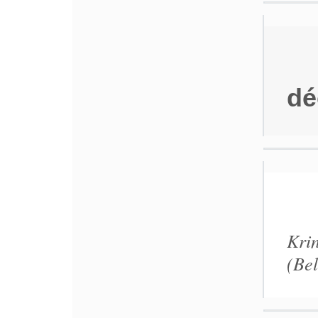
dé
Kri
(Be