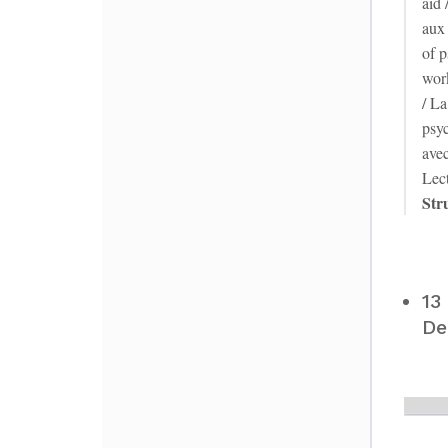
aid 
aux 
of p
wor
/ La
psyc
ave
Lect
Str
13
De