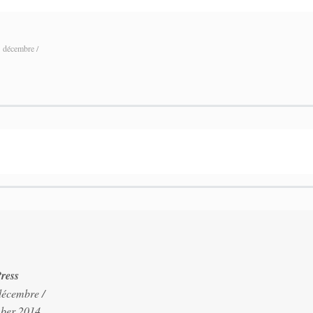
 décembre /
ress
décembre /
ber 2014