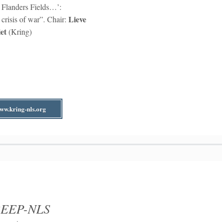
n Flanders Fields…’:
Lieve
crisis of war”. Chair:
iet
(Kring)
ww.kring-nls.org
EEP-NLS