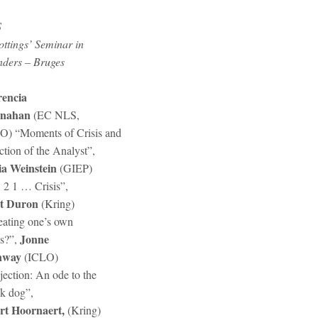
S
ottings’ Seminar in
nders – Bruges
rencia
nahan
(EC NLS,
O) “Moments of Crisis and
tion of the Analyst”,
ia Weinstein
(GIEP)
 2 1 … Crisis”,
t Duron
(Kring)
eating one’s own
Jonne
is?”,
nway
(ICLO)
ection: An ode to the
ck dog”,
rt Hoornaert,
(Kring)