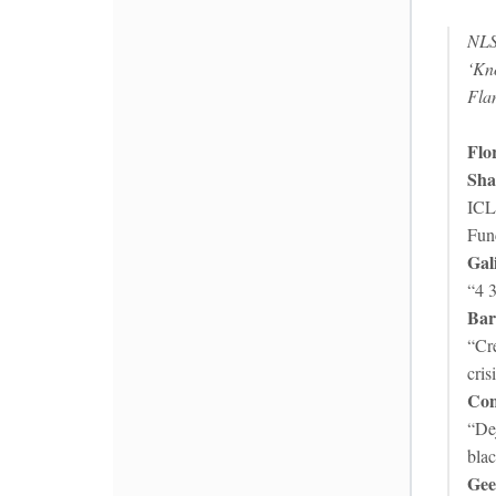
NL
‘Kn
Fla
Flo
Sha
ICL
Func
Gal
“4 3
Bar
“Cr
cris
Co
“Dej
bla
Gee