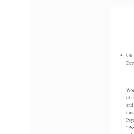
9th
Dec
Wor
of t
and
trav
Psyc
“Ps