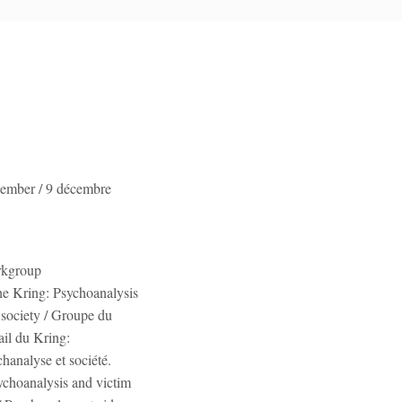
ember / 9 décembre
kgroup
he Kring: Psychoanalysis
 society / Groupe du
ail du Kring:
hanalyse et société.
ychoanalysis and victim