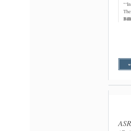
“‘I
The 
Bill
w
ASR