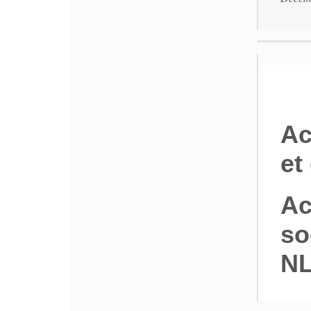
Ac
et
Ac
so
N