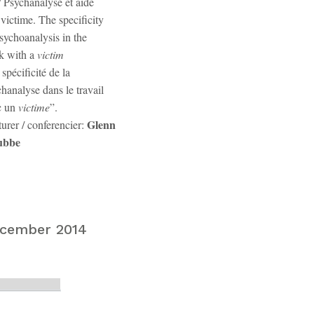
/ Psychanalyse et aide
victime. The specificity
sychoanalysis in the
k with a
victim
 spécificité de la
hanalyse dans le travail
c un
victime
”.
Glenn
urer / conferencier:
ubbe
cember 2014