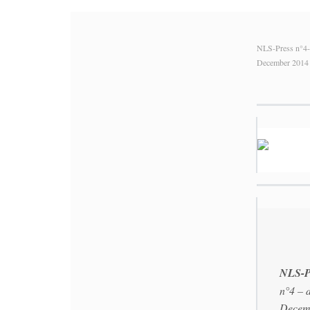
NLS-Press n°4-
December 2014
NLS-P
n°4 – 
Decem