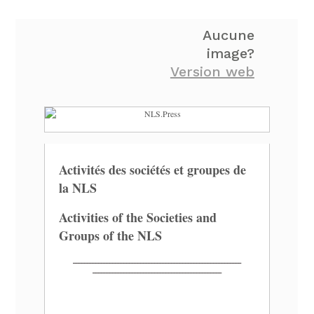
Aucune
image?
Version web
Activités des sociétés et groupes de
la NLS
Activities of the Societies and
Groups of the NLS
______________________________
______________________________
______________________________
________________