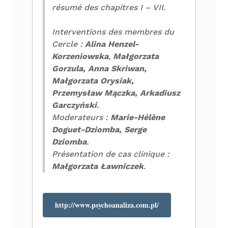
résumé des chapitres I – VII.
Interventions des membres du
Cercle :
Alina Henzel-
Korzeniowska
,
Małgorzata
Gorzula, Anna Skriwan,
Małgorzata Orysiak,
Przemysław Mączka, Arkadiusz
Garczyński
.
Moderateurs :
Marie-Hélène
Doguet-Dziomba, Serge
Dziomba
.
Présentation de cas clinique :
Małgorzata Ławniczek
.
http://www.psychoanaliza.com.
pl/