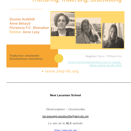
_______________________________________________
New Lacanian School
Désinscription – Unsubscribe
nls-messager-unsubscribe@amp-nls.org
Le site de la
NLS
website
https://amp-nls.org