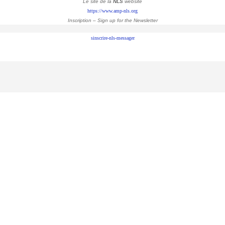
Le site de la
NLS
website
https://www.amp-nls.org
Inscription – Sign up
for the Newsletter
sinscrire-nls-messager