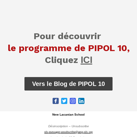
Pour découvrir
le programme de PIPOL 10,
Cliquez
ICI
Vers le Blog de PIPOL 10
New Lacanian School
Désinscription – Unsubscribe
nls-messager-unsubscribe@amp-nls.org