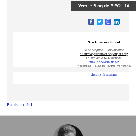
Vers le Blog de PIPOL 10
___________________________________________
New Lacanian School
Désinscription – Unsubscribe
nls-messager-unsubscribe@amp-nls.org
Le site de la
NLS
website
https://www.amp-nls.org
Inscription – Sign up
for the Newsletter
sinscrire-nls-messager
Back to list