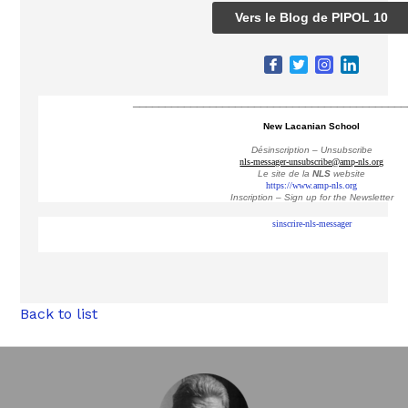
Vers le Blog de PIPOL 10
___________________________________________
New Lacanian School
Désinscription – Unsubscribe
nls-messager-unsubscribe@amp-nls.org
Le site de la
NLS
website
https://www.amp-nls.org
Inscription – Sign up
for the Newsletter
sinscrire-nls-messager
Back to list