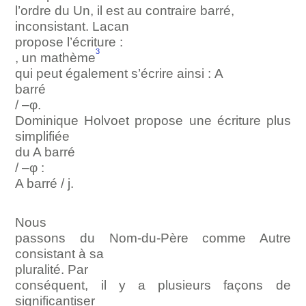
l’ordre du Un, il est au contraire barré,
inconsistant. Lacan
propose l’écriture :
3
, un mathème
qui peut également s’écrire ainsi :
Α
barré
/ –
φ
.
Dominique Holvoet propose une écriture plus
simplifiée
du A barré
/
–
φ
:
A barré / j.
Nous
passons du Nom-du-Père comme Autre
consistant à sa
pluralité. Par
conséquent, il y a plusieurs façons de
significantiser