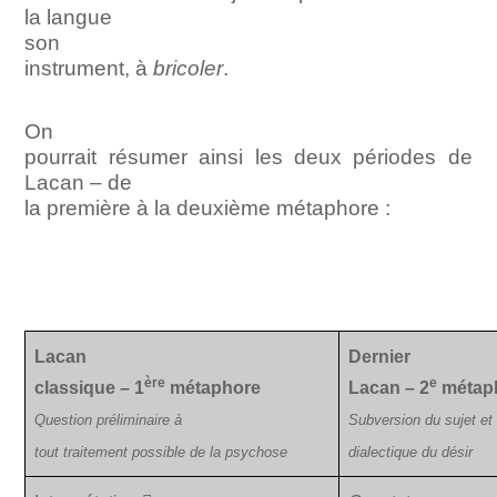
la langue
son
instrument, à
bricoler
.
On
pourrait résumer ainsi les deux périodes de
Lacan –
de
la première à la deuxième métaphore :
Lacan
Dernier
ère
e
classique – 1
métaphore
Lacan – 2
métap
Question préliminaire à
Subversion du sujet et
tout traitement possible de la psychose
dialectique du désir