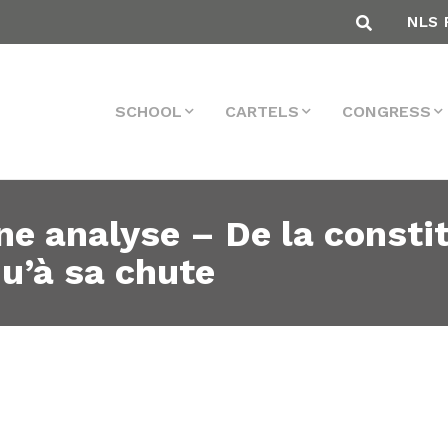
NLS 
SCHOOL
CARTELS
CONGRESS
une analyse – De la consti
u’à sa chute