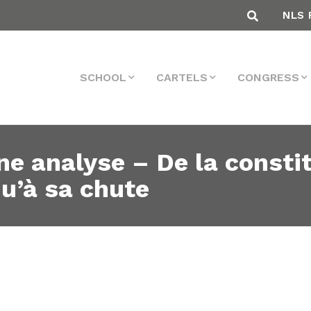
NLS 
SCHOOL
CARTELS
CONGRESS
une analyse – De la consti
u’à sa chute