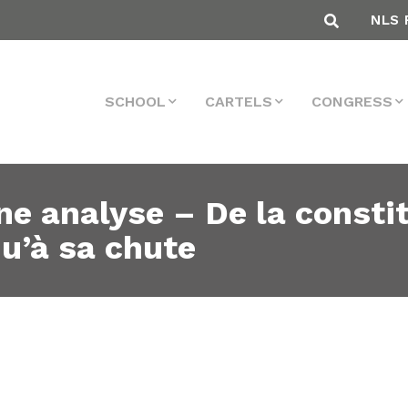
NLS 
SCHOOL
CARTELS
CONGRESS
une analyse – De la consti
u’à sa chute