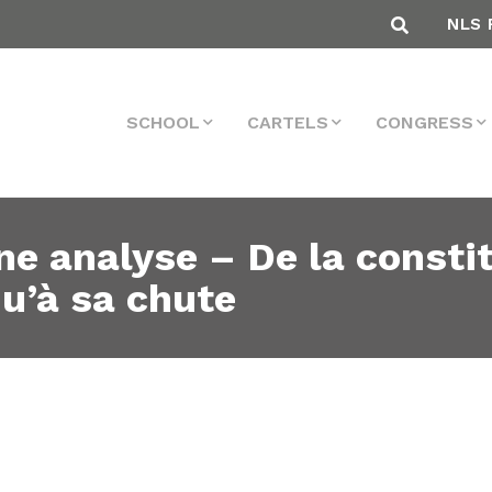
NLS 
SCHOOL
CARTELS
CONGRESS
une analyse – De la consti
u’à sa chute