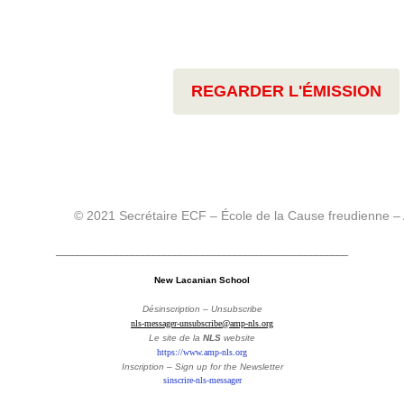
REGARDER L'ÉMISSION
© 2021 Secrétaire ECF – École de la Cause freudienne –
______________________________________________________
New Lacanian School
Désinscription – Unsubscribe
nls-messager-unsubscribe@amp-nls.org
Le site de la
NLS
website
https://www.amp-nls.org
Inscription – Sign up
for the Newsletter
sinscrire-nls-messager