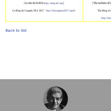
| Le site de la NLS
|
| The website of
https://amp-nls.org
Le Blog du Congrès NLS 2017 :
http://nlscongress2017.
org/fr/
The Blog of
http://nl
Back to list