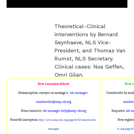
Theoretical-Clinical
interventions by Bernard
Seynhaeve, NLS Vice-
President, and Thomas Van
Rumst, NLS Secretary.
Clinical cases: Noa Geffen,
Omri Gilan.
New Lacanian School
New L
Désinscription: envoyez un message à :
nls-messager-
Unsubscribe by send
unsubscribe@amp
-nls.org
unsubs
Nous contacter:
nls-messager-help@a
mp-nls.org
Enquiries:
nls-m
Nouvelle inscription:
New registr
http://www.amp-nl
s.org/page/fr/42/sinscrire-nls
-
messager
ls.org/page/fr