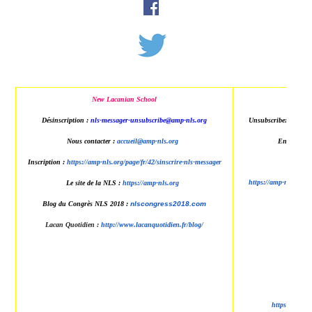
New Lacanian School
New L
Désinscription :
nls-messager-unsubscribe@amp
-nls.org
Unsubscribe:
nls-mes
Nous contacter :
accueil@amp-nls.org
Enquiries:
Inscription :
https://amp-nls.org/page/
fr/42/sinscrire-nls-messager
R
https://amp-nls.org/p
Le site de la NLS :
https://amp-nls.org
Blog du Congrès NLS 2018 :
nlscongress2018.com
Lacan Quotidien
:
http://www.lacanqu
otidien.fr/blog/
https://amp-n