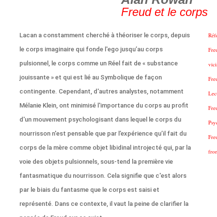
Freud et le corps
Lacan a constamment cherché à théoriser le corps, depuis
Réf
le corps imaginaire qui fonde l'ego jusqu’au corps
Fre
pulsionnel, le corps comme un Réel fait de « substance
vic
jouissante » et qui est lié au Symbolique de façon
Fre
contingente. Cependant, d'autres analystes, notamment
Lec
Mélanie Klein, ont minimisé l'importance du corps au profit
Fre
d'un mouvement psychologisant dans lequel le corps du
Psy
nourrisson n'est pensable que par l’expérience qu’il fait du
Fre
corps de la mère comme objet libidinal introjecté qui, par la
fro
voie des objets pulsionnels, sous-tend la première vie
fantasmatique du nourrisson. Cela signifie que c'est alors
par le biais du fantasme que le corps est saisi et
représenté. Dans ce contexte, il vaut la peine de clarifier la