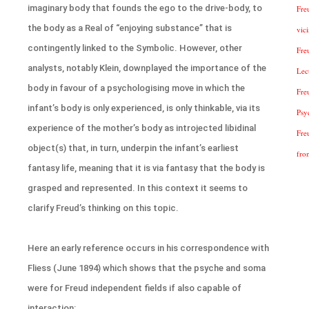
imaginary body that founds the ego to the drive-body, to
Fre
the body as a Real of “enjoying substance” that is
vic
contingently linked to the Symbolic. However, other
Fre
analysts, notably Klein, downplayed the importance of the
Lec
body in favour of a psychologising move in which the
Fre
infant’s body is only experienced, is only thinkable, via its
Psy
experience of the mother’s body as introjected libidinal
Fre
object(s) that, in turn, underpin the infant’s earliest
fro
fantasy life, meaning that it is via fantasy that the body is
grasped and represented. In this context it seems to
clarify Freud’s thinking on this topic.
Here an early reference occurs in his correspondence with
Fliess (June 1894) which shows that the psyche and soma
were for Freud independent fields if also capable of
interaction: