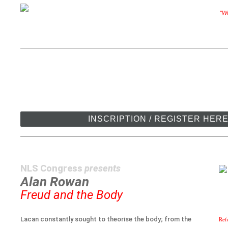
"Wr
INSCRIPTION / REGISTER HER
NLS Congress
presents
Alan Rowan
Freud and the Body
Lacan constantly sought to theorise the body; from the
Ref