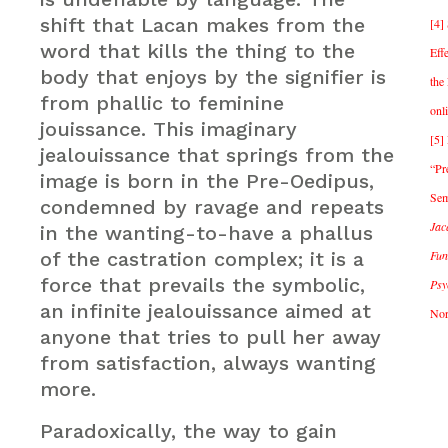
shift that Lacan makes from the
[4]
word that kills the thing to the
Eff
body that enjoys by the signifier is
the
from phallic to feminine
onl
jouissance. This imaginary
[5]
jealouissance that springs from the
“Pr
image is born in the Pre-Oedipus,
Sem
condemned by ravage and repeats
Jac
in the wanting-to-have a phallus
of the castration complex; it is a
Fun
force that prevails the symbolic,
Psy
an infinite jealouissance aimed at
Nor
anyone that tries to pull her away
from satisfaction, always wanting
more.
Paradoxically, the way to gain