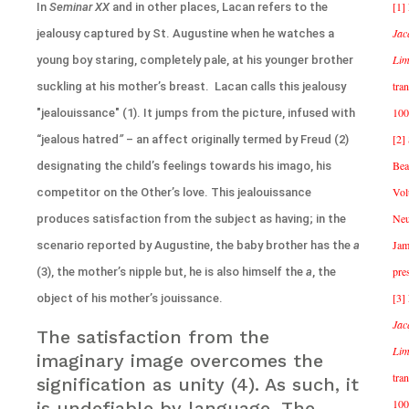
[1]
In
Seminar XX
and in other places, Lacan refers to the
Jac
jealousy captured by St. Augustine when he watches a
Lim
young boy staring, completely pale, at his younger brother
tra
suckling at his mother’s breast. Lacan calls this jealousy
100
"jealouissance" (1). It jumps from the picture, infused with
[2]
“jealous hatred
”
– an affect originally termed by Freud (2)
Bea
designating the child’s feelings towards his imago, his
Vol
competitor on the Other’s love. This jealouissance
Neu
produces satisfaction from the subject as having; in the
Jam
scenario reported by Augustine, the baby brother has the
a
pre
(3), the mother’s nipple but, he is also himself the
a
, the
[3]
object of his mother’s jouissance.
Jac
The satisfaction from the
Lim
imaginary image overcomes the
tra
signification as unity (4). As such, it
100
is undefiable by language. The