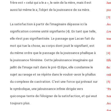
Jam
frère est « celui qui a le
a »
, le sein de la mère, mais il est
pre
aussi lui-même le
a
, l’objet de la jouissance de sa mère.
[3]
Jac
La satisfaction à partir de l’imaginaire dépasse ici la
Lim
signification comme unité signifiante (4). En tant que telle,
tra
elle n’est pas signifiantisée. Le passage que Lacan fait du
100
mot qui tue la chose, au corps dont jouit le signifiant, est
[4]
du même ordre que le passage de la jouissance phallique à
Eff
la jouissance féminine. Cette jalouissance imaginaire qui
the
jaillit de l'image naît dans le pré-Œdipe, elle condamne le
onl
sujet au ravage et se répète dans le vouloir-avoir le phallus
[5]
du complexe de castration. C'est une force qui prévaut sur
“Pr
le symbolique, une jalouissance infinie dirigée vers
Sem
quiconque tente de l'éloigner de la satisfaction, et qui veut
Jac
toujours plus.
Fun