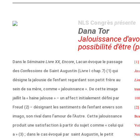
NLS Congrès
présente
Dana Tor
Jalouissance d'avoi
possibilité d'être (p
[1]
Dans le
Séminaire Livre XX, Encore
, Lacan évoque le passage
Jac
des
Confessions
de Saint Augustin (Livre I chap.7) (1) qui
Lim
désigne la jalousie de l’enfant regardant son petit frère au
tra
sein de sa mère, comme « jalouissance ». De cette image
100
jaillit la « haine jalouse » – un affect initialement défini par
[2]
Freud (2) – désignant les sentiments de l’enfant envers son
Bea
imago, son rival dans l’amour de l’Autre. Cette jalouissance
Vol
produit une satisfaction à partir du sujet comme « celui qui
Neu
a » (3) ; dans le cas évoqué par saint Augustin, le petit