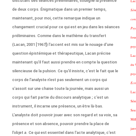
discutant des séances préliminaires, souligne la présence
Lac
de deux corps. Énigmatique dans un premier temps,
Sém
maintenant, pour moi, cette remarque indique un
con
changement crucial pour ce qui est en jeu dans les séances
Psy
préliminaires. Comme dans le mathème du transfert
fou
(Lacan, 2001 [1967]) l'accent est mis sur le nouage d'une
psy
question épistémique et thérapeutique, Lacan précise
Lac
maintenant qu'il faut aussi prendre en compte la question
du 
silencieuse de la pulsion. Ce qu'il insiste, c'est le fait que le
psy
corps de l'analyste n'est pas seulement un corps qui
Ecri
s'assoit sur une chaise toute la journée, mais aussi un
Lac
corps qui fait partie du discours analytique ; c'est un
Sém
instrument, il incarne une présence, un être là-bas.
Seui
L'analyste doit pouvoir jouer avec son regard et sa voix, sa
Mil
présence et son absence, pouvoir prendre la place de
jan
l'objet
a.
Ce qui est essentiel dans l'acte analytique, c'est