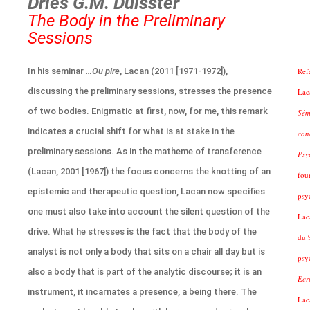
Dries G.M. Dulsster
The Body in the Preliminary
Sessions
In his seminar
…Ou pire
, Lacan (2011 [1971-1972]),
Ref
discussing the preliminary sessions, stresses the presence
Lac
of two bodies. Enigmatic at first, now, for me, this remark
Sém
indicates a crucial shift for what is at stake in the
con
preliminary sessions. As in the matheme of transference
Psy
(Lacan, 2001 [1967]) the focus concerns the knotting of an
fou
epistemic and therapeutic question, Lacan now specifies
psy
one must also take into account the silent question of the
Lac
drive. What he stresses is the fact that the body of the
du 
analyst is not only a body that sits on a chair all day but is
psy
also a body that is part of the analytic discourse; it is an
Ecri
instrument, it incarnates a presence, a being there. The
Lac