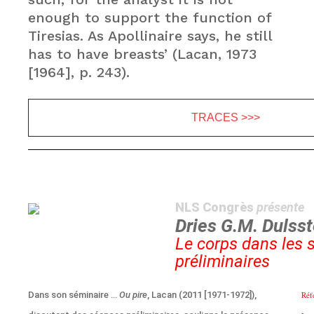
enough to support the function of
Tiresias. As Apollinaire says, he still
has to have breasts’ (Lacan, 1973
[1964], p. 243).
TRACES >>>
NLS Congrès
présente
Dries G.M. Dulsst
Le corps dans les 
préliminaires
Dans son séminaire …
Ou pire
, Lacan (2011 [1971-1972]),
Réf