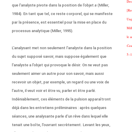
Des
que l'analyste pivote dans la position de l'objet
a
(Miller,
[Re
1984). En tant que tel, ce reste corporel, qui se manifeste
Unp
par la présence, est essentiel pour la mise en place du
Mil
processus analytique (Miller, 1995).
le 
Cau
L'analysant met non seulement l'analyste dans la position
5–1
du sujet supposé savoir, mais suppose également que
l'analyste a l'objet qui provoque le désir. On ne veut pas
seulement aimer un autre pour son savoir, mais aussi
recevoir un objet, par exemple, un regard ou une voix de
l'autre, il veut voir et être vu, parler et être parlé.
Indéniablement, ces éléments de la pulsion apparaîtront
déjà dans les entretiens préliminaires : après quelques
séances, une analysante parle d'un rêve dans lequel elle
tenait une boîte, l'ouvrant secrètement. Levant les yeux,