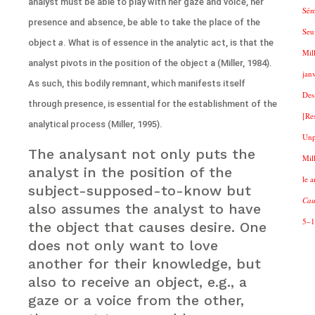
analyst must be able to play with her gaze and voice, her
Sém
presence and absence, be able to take the place of the
Seui
object
a
. What is of essence in the analytic act, is that the
Mil
analyst pivots in the position of the object a (Miller, 1984).
jan
As such, this bodily remnant, which manifests itself
Des
through presence, is essential for the establishment of the
[Re
analytical process (Miller, 1995).
Unp
The analysant not only puts the
Mil
analyst in the position of the
le 
subject-supposed-to-know but
Cau
also assumes the analyst to have
5–1
the object that causes desire. One
does not only want to love
another for their knowledge, but
also to receive an object, e.g., a
gaze or a voice from the other,