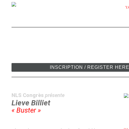
"L’
INSCRIPTION / REGISTER HER
NLS Congrès
présente
Lieve Billiet
« Buster »