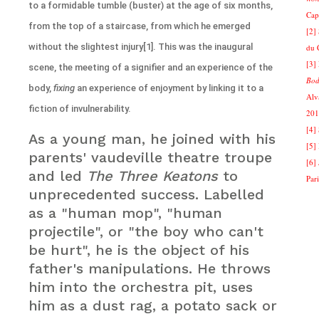
to a formidable tumble (buster) at the age of six months,
Cap
from the top of a staircase, from which he emerged
[2]
without the slightest injury[1]. This was the inaugural
du 
[3]
scene, the meeting of a signifier and an experience of the
Bod
body,
fixing
an experience of enjoyment by linking it to a
Alv
fiction of invulnerability.
201
[4] 
As a young man, he joined with his
[5] 
parents' vaudeville theatre troupe
[6]
and led
The Three Keatons
to
Par
unprecedented success. Labelled
as a "human mop", "human
projectile", or "the boy who can't
be hurt", he is the object of his
father's manipulations. He throws
him into the orchestra pit, uses
him as a dust rag, a potato sack or