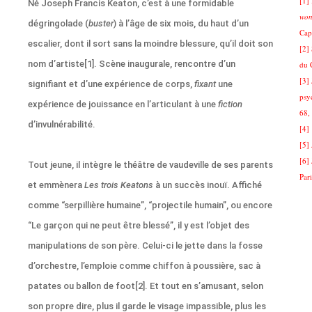
[1]
Né Joseph Francis Keaton, c’est à une formidable
won
dégringolade (
buster
) à l’âge de six mois, du haut d’un
Cap
escalier, dont il sort sans la moindre blessure, qu’il doit son
[2]
nom d’artiste[1]. Scène inaugurale, rencontre d’un
du 
[3]
signifiant et d’une expérience de corps,
fixant
une
psy
expérience de jouissance en l’articulant à une
fiction
68,
d’invulnérabilité.
[4]
[5]
[6]
Tout jeune, il intègre le théâtre de vaudeville de ses parents
Par
et emmènera
Les trois Keatons
à un succès inouï. Affiché
comme “serpillière humaine”, “projectile humain”, ou encore
“Le garçon qui ne peut être blessé”, il y est l’objet des
manipulations de son père. Celui-ci le jette dans la fosse
d’orchestre, l’emploie comme chiffon à poussière, sac à
patates ou ballon de foot[2]. Et tout en s’amusant, selon
son propre dire, plus il garde le visage impassible, plus les