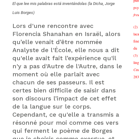
pur
El que lee mis palabras está inventándolas (la Dicha, Jorge
psy
Luis Borges)
fre
Lors d'une rencontre avec
(2)
Florencia Shanahan en Israël, alors
lac
qu’elle venait d’être nommée
fin
du 
Analyste de l'École, elle nous a dit
(3)
qu'elle avait fait l’expérience qu'il
lin
n'y a pas d'Autre de l'Autre, dans le
Cau
moment où elle parlait avec
283
chacun de ses passeurs. Il est
certes bien difficile de saisir dans
son discours l’impact de cet effet
de la langue sur le corps.
Cependant, ce qu'elle a transmis a
résonné pour moi comme ces vers
qui ferment le poème de Borges
que je choisis comme exergue, et