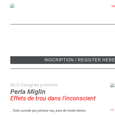
"L’
INSCRIPTION / REGISTER HER
NLS Congrès
présente
Perla Miglin
Effets de trou dans l'inconscient
(1)
…Todo sucede por primera vez, pero de modo eterno.