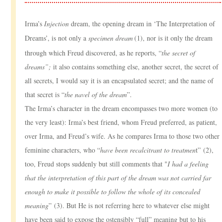
Irma’s
Injection
dream, the opening dream in ‘The Interpretation of
Dreams’, is not only a
specimen dream
(1), nor is it only the dream
through which Freud discovered, as he reports, “
the secret of
dreams”;
it also contains something else, another secret, the secret of
all secrets, I would say it is an encapsulated secret; and the name of
that secret is “
the navel of the dream
”.
The Irma’s character in the dream encompasses two more women (to
the very least): Irma’s best friend, whom Freud preferred, as patient,
over Irma, and Freud’s wife. As he compares Irma to those two other
feminine characters, who “
have been recalcitrant to treatmen
t” (2),
too, Freud stops suddenly but still comments that "
I had a feeling
that the interpretation of this part of the dream was not carried far
enough to make it possible to follow the whole of its concealed
meaning
” (3). But He is not referring here to whatever else might
have been said to expose the ostensibly “full” meaning but to his