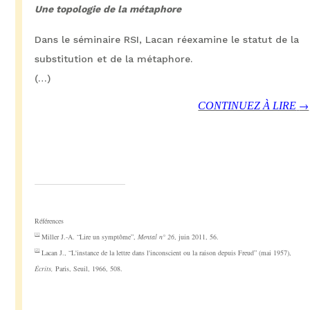
Une topologie de la métaphore
Dans le séminaire RSI, Lacan réexamine le statut de la
substitution et de la métaphore.
(…)
→
CONTINUEZ À LIRE
Références
[1]
Miller J.-A. “Lire un symptôme”,
Mental n° 26
, juin 2011, 56.
[2]
Lacan J., “L'instance de la lettre dans l'inconscient ou la raison depuis Freud” (mai 1957),
Écrits,
Paris, Seuil, 1966, 508.