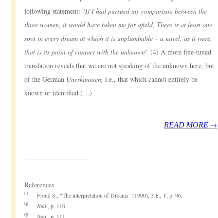
following statement: "
If I had pursued my comparison between the
three women, it would have taken me far afield. There is at least one
spot in every dream at which it is unplumbable – a navel, as it were,
that is its point of contact with the unknown
" (4) A more fine-tuned
translation reveals that we are not speaking of the unknown here, but
of the German
Unerkannten,
i.e., that which cannot entirely be
known or identified (…)
→
READ MORE
References
[1]
Freud S., "The interpretation of Dreams" (1900),
S.E., V
, p. 96.
[2]
Ibid
., p. 110
[3]
Ibid
., p. 111.