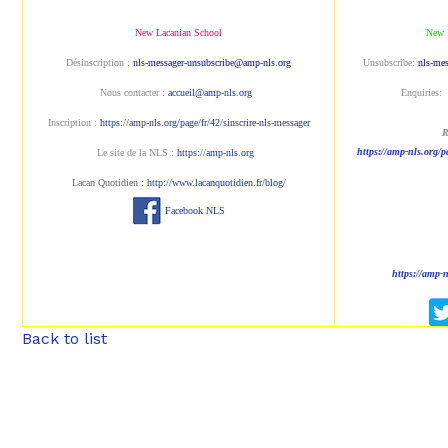
New Lacanian School
New 
Désinscription :
nls-messager-unsubscribe@amp-nls.org
Unsubscribe:
nls-me
Nous contacter :
accueil@amp-nls.org
Enquiries:
Inscription :
https://amp-nls.org/page/fr/42/sinscrire-nls-messager
R
https://amp-nls.org/p
Le site de la NLS :
https://amp-nls.org
Lacan Quotidien
:
http://www.lacanquotidien.fr/blog/
Facebook NLS
https://amp-
Back to list