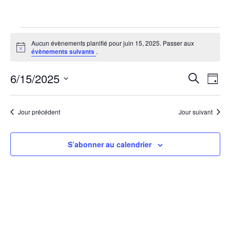
Évènements
Aucun évènements planifié pour juin 15, 2025. Passer aux
Notice
évènements suivants
.
for
6/15/2025
Rech
Na
Recherche
juin
Jour
Sélectionnez
de
et
15,
une
vu
Jour précédent
Jour suivant
date.
navi
2025
Év
de
S’abonner au calendrier
vues
Évèn