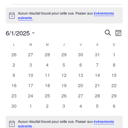
Évènements
Aucun résultat trouvé pour cette vue. Passer aux
évènements
Notice
suivants
.
6/1/2025
Rech
Na
Recherche
Mois
Sélectionnez
de
et
Calendrier
L
LUNDI
M
MARDI
M
MERCREDI
J
JEUDI
V
VENDREDI
S
SAMEDI
D
DIMANC
une
vu
0
0
0
0
0
0
0
26
27
28
29
30
31
1
date.
navi
de
Év
évènements
évènements
évènements
évènements
évènements
évènements
évènem
0
0
0
0
0
0
0
2
3
4
5
6
7
8
de
Évènements
évènements
évènements
évènements
évènements
évènements
évènements
évènem
0
0
0
0
0
0
0
9
10
11
12
13
14
15
vues
évènements
évènements
évènements
évènements
évènements
évènements
évènem
0
0
0
0
0
0
0
16
17
18
19
20
21
22
évènements
évènements
évènements
évènements
évènements
évènements
évènem
Évèn
0
0
0
0
0
0
0
23
24
25
26
27
28
29
évènements
évènements
évènements
évènements
évènements
évènements
évènem
0
0
0
0
0
0
0
30
1
2
3
4
5
6
évènements
évènements
évènements
évènements
évènements
évènements
évènem
Aucun résultat trouvé pour cette vue. Passer aux
évènements
Notice
suivants
.