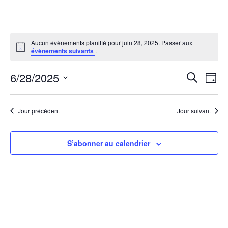
Évènements
Aucun évènements planifié pour juin 28, 2025. Passer aux
Notice
évènements suivants
.
for
6/28/2025
Rech
Na
Recherche
juin
Jour
Sélectionnez
de
et
28,
une
vu
Jour précédent
Jour suivant
date.
navi
2025
Év
de
S’abonner au calendrier
vues
Évèn