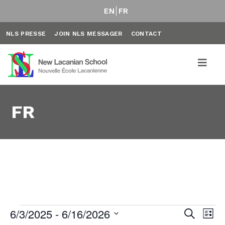
EN
FR
NLS PRESSE
JOIN NLS MESSAGER
CONTACT
FR
Évènements
6/3/2025
 - 
6/16/2026
Rech
Na
Recherche
Liste