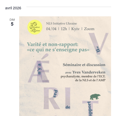
Sélectionnez
de
et
une
avril 2026
vu
date.
navi
Év
DIM
5
de
vues
Évèn