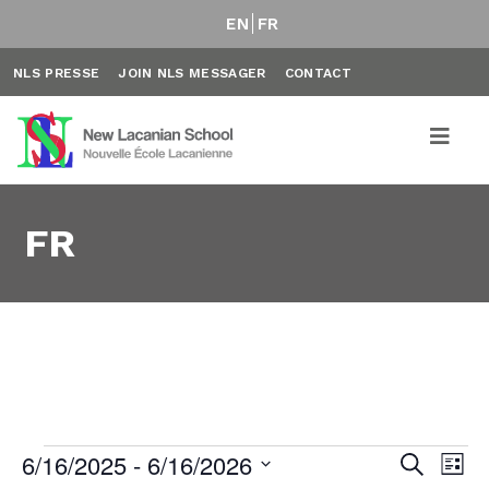
EN
FR
NLS PRESSE
JOIN NLS MESSAGER
CONTACT
FR
Évènements
6/16/2025
 - 
6/16/2026
Rech
Na
Recherche
Liste