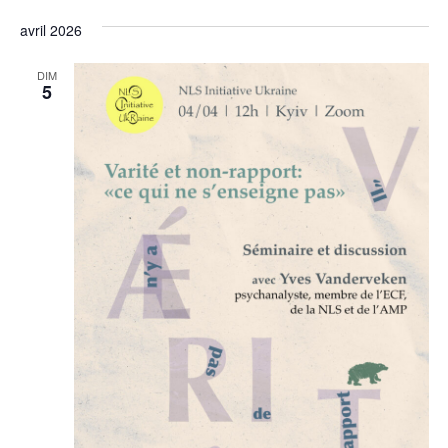
Sélectionnez
de
et
une
avril 2026
vu
date.
navi
Év
DIM
5
de
vues
Évèn