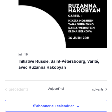
juin 16
Initiative Russie, Saint-Pétersbourg, Varité,
avec Ruzanna Hakobyan
Évènements
précédents
Aujourd’hui
Évènements
suivants
Ce site utilise des cookies.
S’abonner au calendrier
Nous avons attendu d'être sûrs que le contenu du site vous