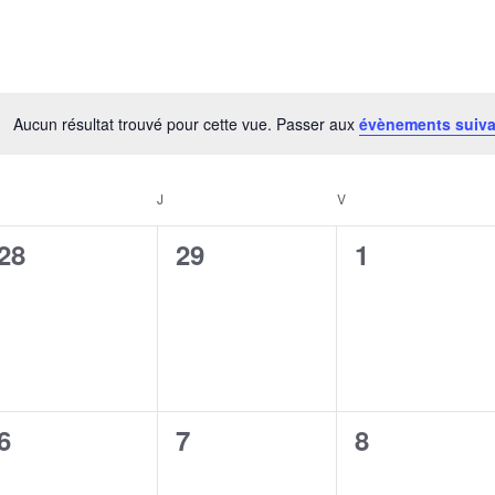
Aucun résultat trouvé pour cette vue. Passer aux
évènements suiv
Notice
ERCREDI
J
JEUDI
V
VENDREDI
0
0
0
28
29
1
évènement,
évènement,
évènement
0
0
0
6
7
8
évènement,
évènement,
évènement