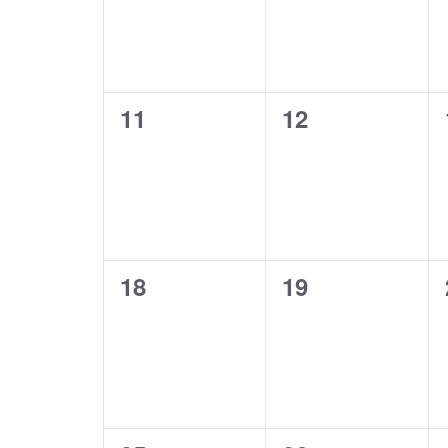
0
0
11
12
évènement,
évènement,
0
0
18
19
évènement,
évènement,