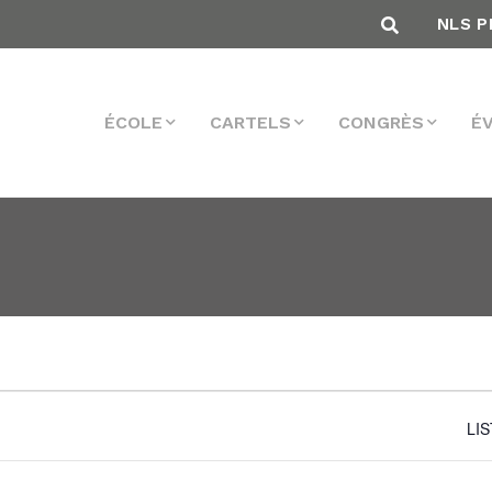
NLS P
ÉCOLE
CARTELS
CONGRÈS
É
LI