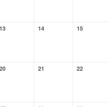
0
0
0
13
14
15
évènement,
évènement,
évènement
0
0
0
20
21
22
évènement,
évènement,
évènement