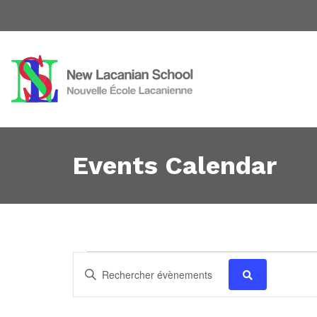
Events Calendar
Évènements
Recherche
Saisir
mot-
et
clé.