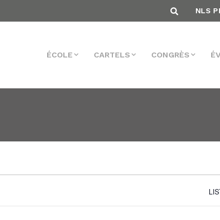
NLS P
ÉCOLE
CARTELS
CONGRÈS
É
LI