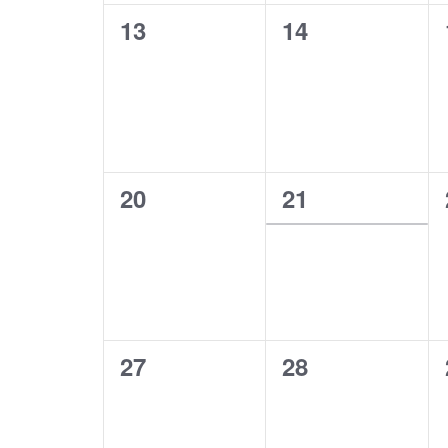
0
0
13
14
évènement,
évènement,
0
1
20
21
évènement,
évènement,
0
0
27
28
évènement,
évènement,