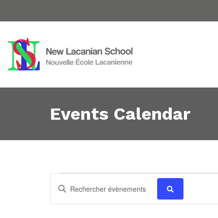
Events Calendar
Évènements
Recherche
Saisir
mot-
et
clé.