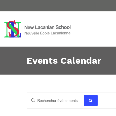
Events Calendar
Évènements
Recherche
Saisir
mot-
et
clé.