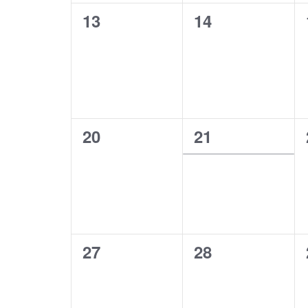
0
0
13
14
évènement,
évènement,
0
1
20
21
évènement,
évènement,
0
0
27
28
évènement,
évènement,