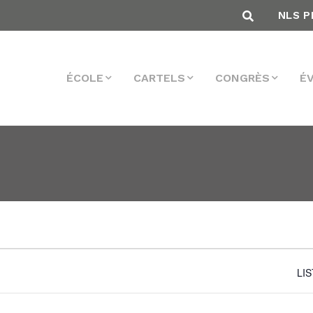
NLS P
ÉCOLE
CARTELS
CONGRÈS
É
LI