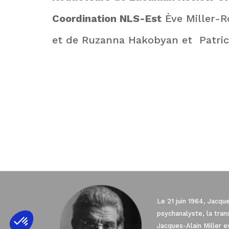
Coordination NLS-Est
Ève Miller-R
et de Ruzanna Hakobyan et Patric
Le 21 juin 1964, Jacqu
Axeptio consent
Plateforme de Gestion du Consentement 
psychanalyste, la tra
Jacques-Alain Miller 