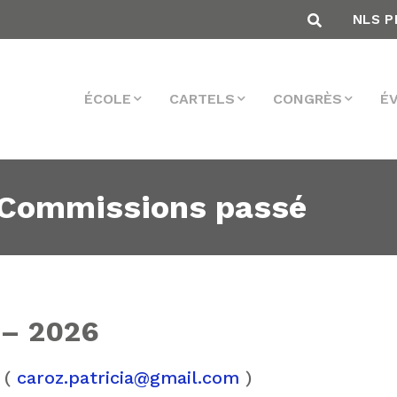
NLS P
ÉCOLE
CARTELS
CONGRÈS
É
 Commissions passé
 – 2026
 (
caroz.patricia@gmail.com
)