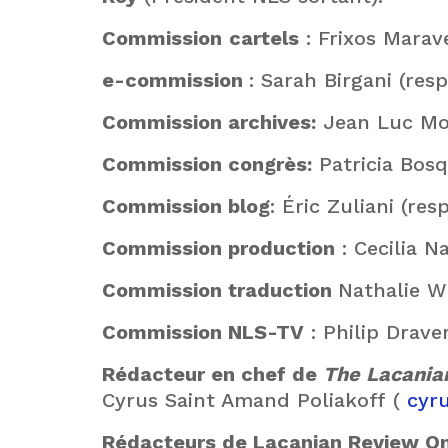
Commission
cartels
: Frixos Marave
e-commission
: Sarah Birgani (res
Commission archives:
Jean Luc Mo
Commission congrès:
Patricia Bosq
Commission blog
: Éric Zuliani (re
Commission production
: Cecilia N
Commission traduction
Nathalie W
Commission NLS-TV
: Philip Drave
Rédacteur en chef de
The Lacani
Cyrus Saint Amand Poliakoff (
cyr
Rédacteurs de Lacanian Review On