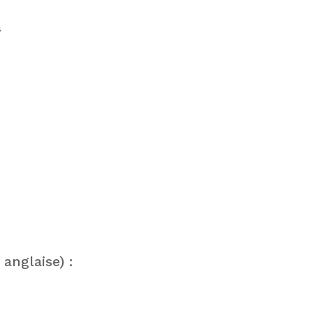
a
anglaise) :