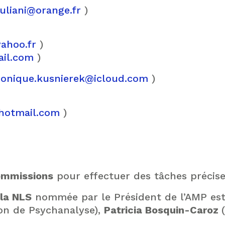
zuliani@orange.fr
)
ahoo.fr
)
il.com
)
onique.kusnierek@icloud.com
)
hotmail.com
)
mmissions
pour effectuer des tâches précise
la NLS
nommée par le Président de l’AMP es
on de Psychanalyse),
Patricia Bosquin-Caroz