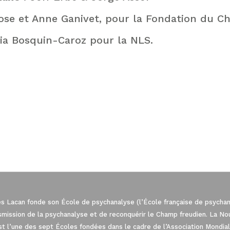
ose et Anne Ganivet, pour la Fondation du C
ia Bosquin-Caroz pour la NLS.
es Lacan fonde son École de psychanalyse (l’École française de psychana
: Personnalisez vos Options
nsmission de la psychanalyse et de reconquérir le Champ freudien. La N
est l’une des sept Écoles fondées dans le cadre de l’Association Mond