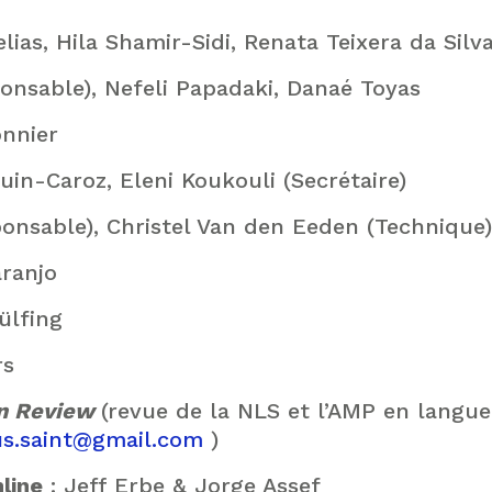
lias, Hila Shamir-Sidi, Renata Teixera da Silv
ponsable), Nefeli Papadaki, Danaé Toyas
nnier
uin-Caroz, Eleni Koukouli (Secrétaire)
sponsable), Christel Van den Eeden (Technique)
aranjo
ülfing
rs
an Review
(revue de la NLS et l’AMP en langue 
us.saint@gmail.com
)
line
: Jeff Erbe & Jorge Assef