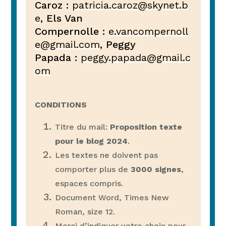
Caroz :
patricia.caroz@skynet.b
e
, Els Van
Compernolle :
e.vancompernoll
e@gmail.com
, Peggy
Papada :
peggy.papada@gmail.c
om
CONDITIONS
Titre du mail:
Proposition texte
pour le blog 2024
.
Les textes ne doivent pas
comporter plus de
3000 signes
,
espaces compris.
Document Word, Times New
Roman, size 12.
Merci d’indiquer votre choix pour