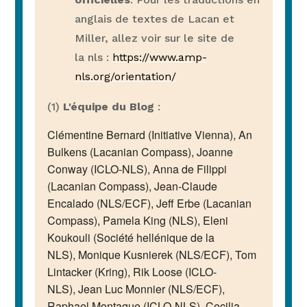
anglais de textes de Lacan et
Miller, allez voir sur le site de
la nls :
https://www.amp-
nls.org/orientation/
(1)
L'équipe du Blog
:
Clémentine Bernard (Initiative Vienna), An
Bulkens (Lacanian Compass), Joanne
Conway (ICLO-NLS), Anna de Filippi
(Lacanian Compass), Jean-Claude
Encalado (NLS/ECF), Jeff Erbe (Lacanian
Compass), Pamela King (NLS), Eleni
Koukouli (Société hellénique de la
NLS), Monique Kusnierek (NLS/ECF), Tom
Lintacker (Kring), Rik Loose (ICLO-
NLS), Jean Luc Monnier (NLS/ECF),
Raphael Montague (ICLO-NLS), Cecilia