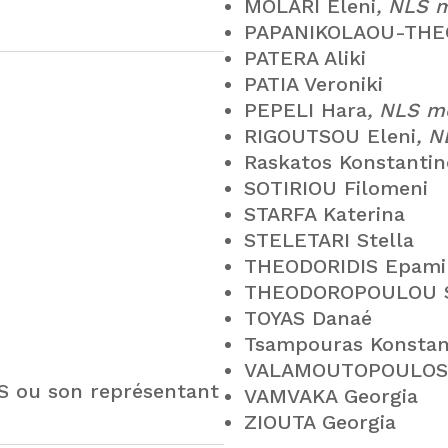
MOLARI Eleni
, NLS 
PAPANIKOLAOU-THE
PATERA Aliki
PATIA Veroniki
PEPELI Hara
, NLS 
RIGOUTSOU Eleni
, 
Raskatos Konstantin
SOTIRIOU Filomeni
STARFA Katerina
STELETARI Stella
THEODORIDIS Epami
THEODOROPOULOU S
TOYAS Danaé
Tsampouras Konstan
VALAMOUTOPOULOS 
LS ou son représentant
VAMVAKA Georgia
ZIOUTA Georgia