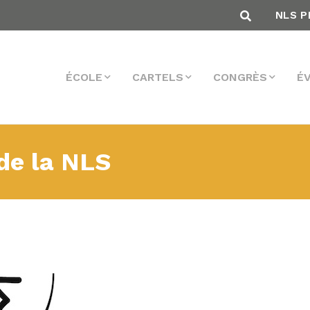
NLS P
ÉCOLE
CARTELS
CONGRÈS
É
de la NLS