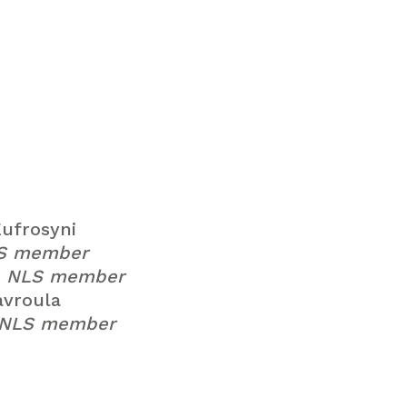
frosyni
LS member
, NLS member
vroula
 NLS member