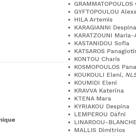
GRAMMATOPOULOS G
GYFTOPOULOU Alex
HILA Artemis
KARAGIANNI Despin
KARATZOUNI Maria-
KASTANIDOU Sofia
KATSAROS Panagioti
KONTOU Charis
KOSMOPOULOS Panag
KOUKOULI Eleni
, NL
KOUMIDI Eleni
KRAVVA Katerina
KTENA Mara
KYRIAKOU Despina
LEMPEROU Dáfni
nique
LINARDOU-BLANCHE
MALLIS Dimitrios