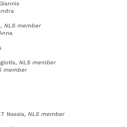
iannis
andra
a
, NLS member
Anna
s
iotis
, NLS member
S member
T Nassia
, NLS member