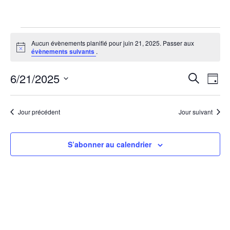
Évènements
Aucun évènements planifié pour juin 21, 2025. Passer aux
Notice
évènements suivants
.
for
6/21/2025
Rech
Na
Recherche
juin
Jour
Sélectionnez
de
et
21,
une
vu
Jour précédent
Jour suivant
date.
navi
2025
Év
de
S’abonner au calendrier
vues
Évèn