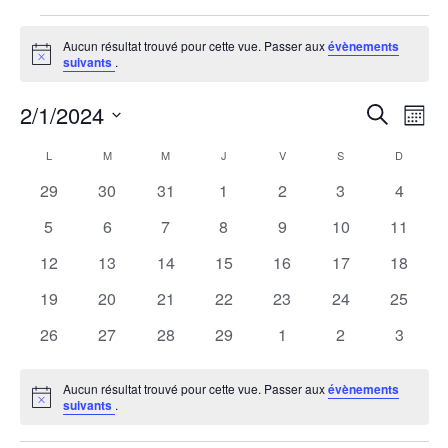
Évènements
Aucun résultat trouvé pour cette vue. Passer aux
évènements
Notice
suivants
.
2/1/2024
Rech
Na
Recherche
Mois
Sélectionnez
de
et
Calendrier
L
LUNDI
M
MARDI
M
MERCREDI
J
JEUDI
V
VENDREDI
S
SAMEDI
D
DIMANC
une
vu
0
0
0
0
0
0
0
29
30
31
1
2
3
4
date.
navi
de
Év
évènements
évènements
évènements
évènements
évènements
évènements
évènem
0
0
0
0
0
0
0
5
6
7
8
9
10
11
de
Évènements
évènements
évènements
évènements
évènements
évènements
évènements
évènem
0
0
0
0
0
0
0
12
13
14
15
16
17
18
vues
évènements
évènements
évènements
évènements
évènements
évènements
évènem
0
0
0
0
0
0
0
19
20
21
22
23
24
25
évènements
évènements
évènements
évènements
évènements
évènements
évènem
Évèn
0
0
0
0
0
0
0
26
27
28
29
1
2
3
évènements
évènements
évènements
évènements
évènements
évènements
évènem
Aucun résultat trouvé pour cette vue. Passer aux
évènements
Notice
suivants
.